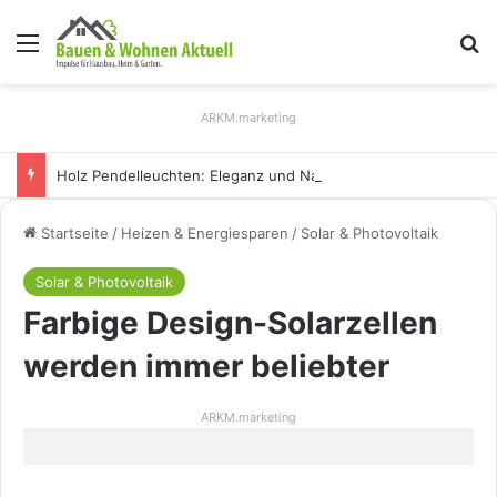
Menü
S
ARKM.marketing
Holz Pendelleuchten: Eleganz und Nachhaltigkeit für Ihr Zuhause
Startseite
/
Heizen & Energiesparen
/
Solar & Photovoltaik
Solar & Photovoltaik
Farbige Design-Solarzellen
werden immer beliebter
ARKM.marketing