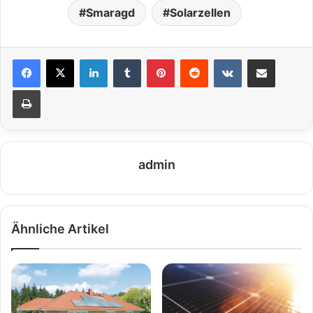
Smaragd
Solarzellen
LinkedIn
Tumblr
Pinterest
Reddit
VKontakte
Teile per E-Mail
Drucken
admin
Ähnliche Artikel