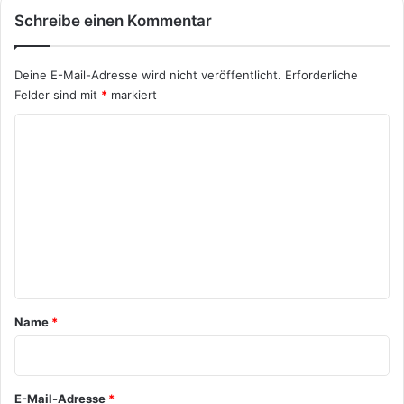
Schreibe einen Kommentar
Deine E-Mail-Adresse wird nicht veröffentlicht.
Erforderliche
Felder sind mit
*
markiert
K
o
m
m
e
n
t
a
Name
*
r
*
E-Mail-Adresse
*