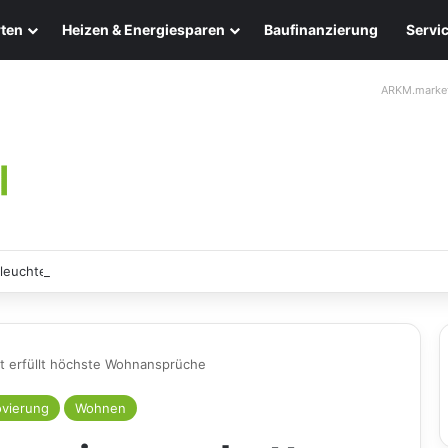
ten
Heizen & Energiesparen
Baufinanzierung
Servi
ARKM.marke
leuchten: Eleganz und Nachhaltigkeit für Ihr Zuhause
 erfüllt höchste Wohnansprüche
vierung
Wohnen