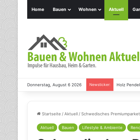
Home
Bauen
Wohnen
Aktuell
Gar
Donnerstag, August 6 2026
Newsticker:
Holz Pendel
Startseite
/
Aktuell
/
Schwedisches Premiumparkett
Aktuell
Bauen
Lifestyle & Ambiente
Reno