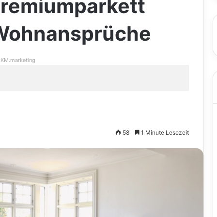
remiumparkett
e Wohnansprüche
KM.marketing
58
1 Minute Lesezeit