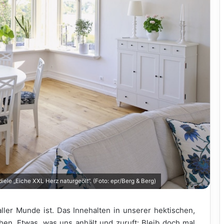
le „Eiche XXL Herz naturgeölt“. (Foto: epr/Berg & Berg)
aller Munde ist. Das Innehalten in unserer hektischen,
en. Etwas, was uns anhält und zuruft: Bleib doch mal