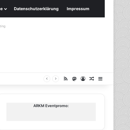
ce
Datenschutzerklärung
Impressum
ting
RSS
Mastodon
Anmelden
Zufälliger Artike
Sidebar
ARKM Eventpromo: