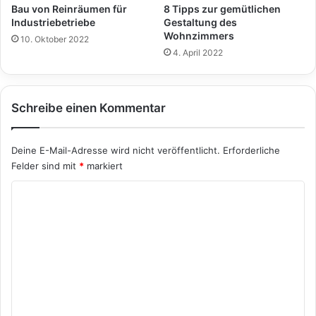
Bau von Reinräumen für
8 Tipps zur gemütlichen
Industriebetriebe
Gestaltung des
Wohnzimmers
10. Oktober 2022
4. April 2022
Schreibe einen Kommentar
Deine E-Mail-Adresse wird nicht veröffentlicht.
Erforderliche
Felder sind mit
*
markiert
K
o
m
m
e
n