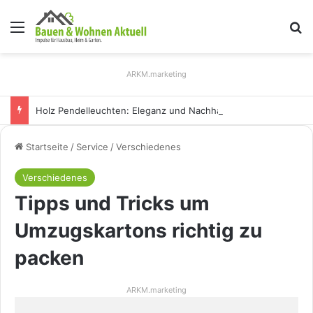
Menü
S
ARKM.marketing
Holz Pendelleuchten: Eleganz und Nachhaltigkeit für Ihr Zuhause
Startseite
/
Service
/
Verschiedenes
Verschiedenes
Tipps und Tricks um
Umzugskartons richtig zu
packen
ARKM.marketing