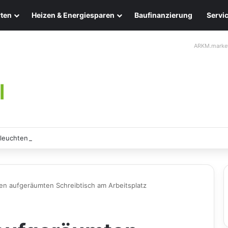
ten
Heizen & Energiesparen
Baufinanzierung
Servi
ARKM.marke
leuchten: Eleganz und Nachhaltigkeit für Ihr Zuhause
nen aufgeräumten Schreibtisch am Arbeitsplatz