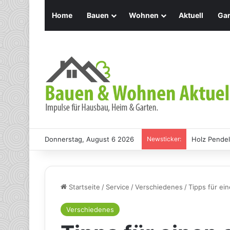
Home
Bauen
Wohnen
Aktuell
Gar
Donnerstag, August 6 2026
Newsticker:
Holz Pendel
Startseite
/
Service
/
Verschiedenes
/
Tipps für ei
Verschiedenes