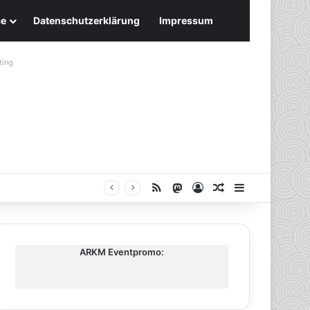
ce
Datenschutzerklärung
Impressum
ting
RSS
Mastodon
Anmelden
Zufälliger Artike
Sidebar
ARKM Eventpromo: