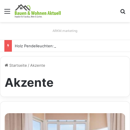
Menü
S
ARKM.marketing
Holz Pendelleuchten: Eleganz und Nachhaltigkeit für Ihr Zuhause
Startseite
/
Akzente
Akzente