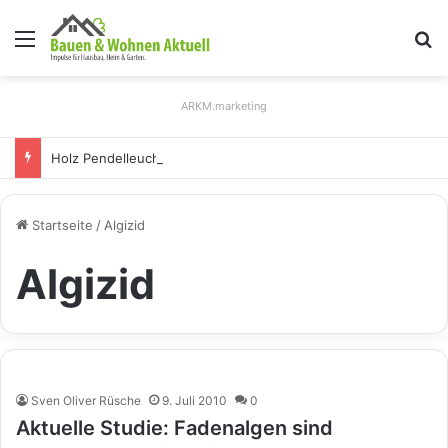
Menü
S
ARKM.marketing
Holz Pendelleuchten: Eleganz und Nachhaltigkeit für Ihr Zuhause
Startseite
/
Algizid
Algizid
Sven Oliver Rüsche
9. Juli 2010
0
Aktuelle Studie: Fadenalgen sind