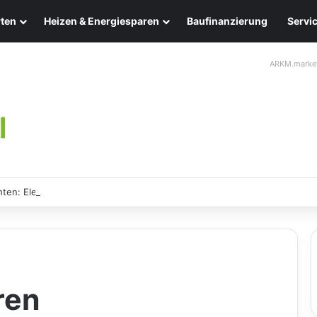
ten
Heizen & Energiesparen
Baufinanzierung
Servi
ARKM.marke
ten: Eleganz und Nachhaltigkeit für Ihr Zuhause
ren