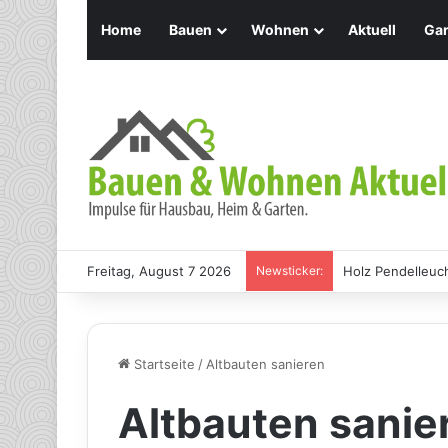
Home
Bauen
Wohnen
Aktuell
Gar
Freitag, August 7 2026
Newsticker:
Holz Pendelleuch
Startseite
/
Altbauten sanieren
Altbauten sanie