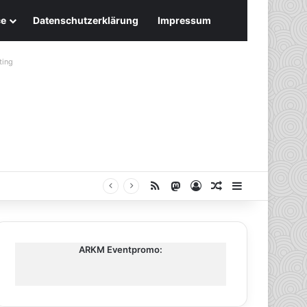
ce
Datenschutzerklärung
Impressum
ting
RSS
Mastodon
Anmelden
Zufälliger Artike
Sidebar
ARKM Eventpromo: