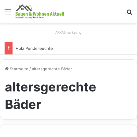
Menü
S
ARKM.marketing
Holz Pendelleuchten: Eleganz und Nachhaltigkeit für Ihr Zuhause
Startseite
/
altersgerechte Bäder
altersgerechte
Bäder