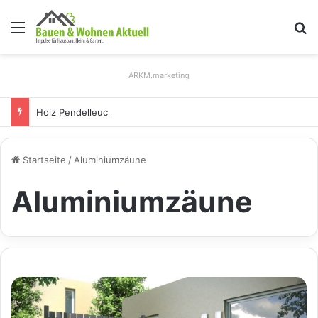
Menü
S
ARKM.marketing
Holz Pendelleuchten: Eleganz und Nachhaltigkeit für Ihr Zuhause
Startseite
/
Aluminiumzäune
Aluminiumzäune