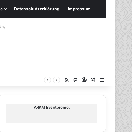
ce
Datenschutzerklärung
Impressum
ting
RSS
Mastodon
Anmelden
Zufälliger Artike
Sidebar
ARKM Eventpromo: