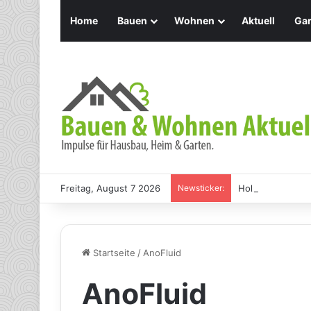
Home
Bauen
Wohnen
Aktuell
Gar
Freitag, August 7 2026
Newsticker:
Holz Pendelleuch
Startseite
/
AnoFluid
AnoFluid