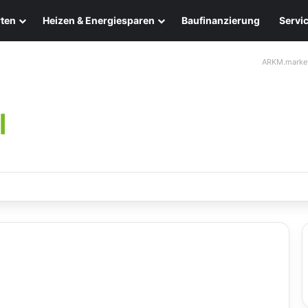
ten
Heizen & Energiesparen
Baufinanzierung
Servi
ARKM.marke
ten: Eleganz und Nachhaltigkeit für Ihr Zuhause