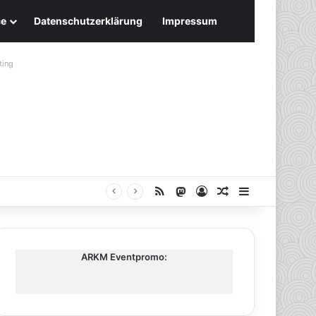
ce
Datenschutzerklärung
Impressum
ting
RSS
Mastodon
Anmelden
Zufälliger Artike
Sidebar
ARKM Eventpromo: