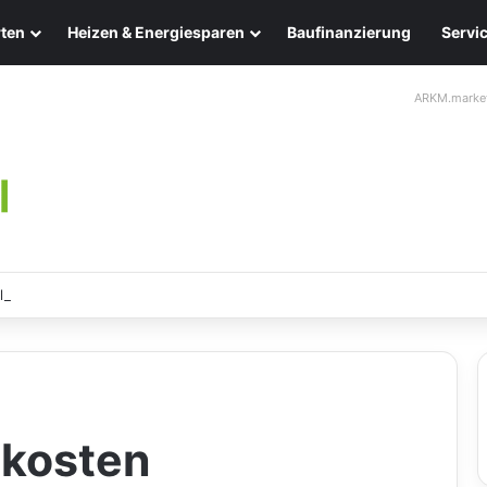
ten
Heizen & Energiesparen
Baufinanzierung
Servi
ARKM.marke
leuchten: Eleganz und Nachhaltigkeit für Ihr Zuhause
ekosten