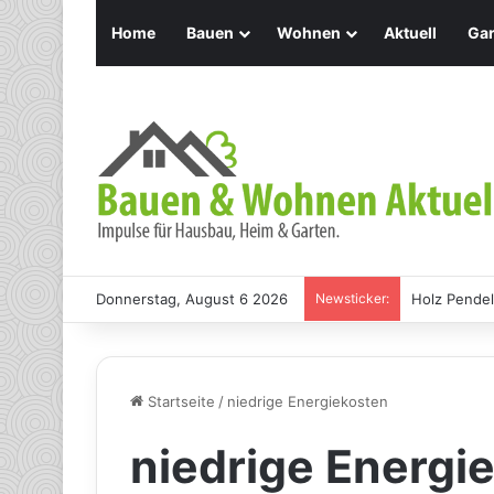
Home
Bauen
Wohnen
Aktuell
Gar
Donnerstag, August 6 2026
Newsticker:
Holz Pendel
Startseite
/
niedrige Energiekosten
niedrige Energi