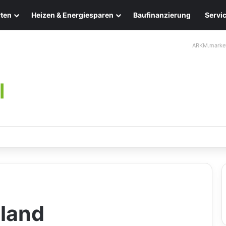
ten
Heizen & Energiesparen
Baufinanzierung
Servi
ARKM.marke
chten: Eleganz und Nachhaltigkeit für Ihr Zuhause
land