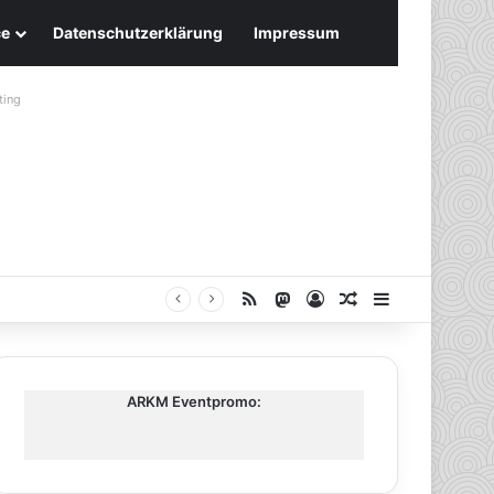
ce
Datenschutzerklärung
Impressum
ting
RSS
Mastodon
Anmelden
Zufälliger Artike
Sidebar
ARKM Eventpromo: