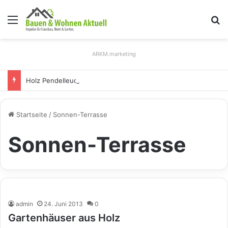
Menü
S
ARKM.marketing
Holz Pendelleuchten: Eleganz und Nachhaltigkeit für Ihr Zuhause
Startseite
/
Sonnen-Terrasse
Sonnen-Terrasse
admin
24. Juni 2013
0
Gartenhäuser aus Holz