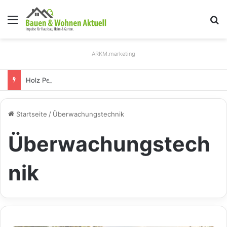
Menü
S
ARKM.marketing
Holz Pendelleuchten: Eleganz und Nachhaltigkeit für Ihr Zuhause
Startseite
/
Überwachungstechnik
Überwachungstech
nik