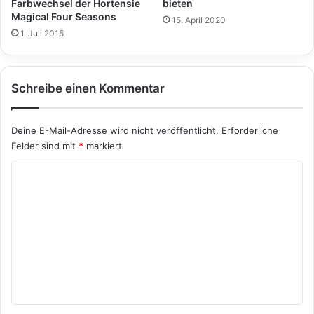
Farbwechsel der Hortensie
bieten
Magical Four Seasons
15. April 2020
1. Juli 2015
Schreibe einen Kommentar
Deine E-Mail-Adresse wird nicht veröffentlicht.
Erforderliche
Felder sind mit
*
markiert
K
o
m
m
e
n
t