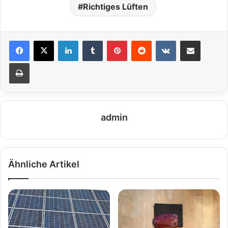
Richtiges Lüften
LinkedIn
Tumblr
Pinterest
Reddit
VKontakte
Teile per E-Mail
Drucken
admin
Ähnliche Artikel