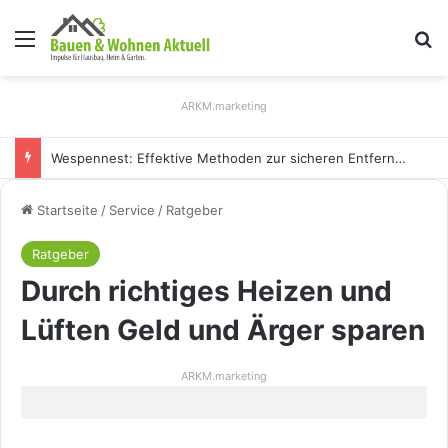
Menü
S
ARKM.marketing
Holz Pendelleuchten: Eleganz und Nachhaltigkeit für Ihr Zuhause
Startseite
/
Service
/
Ratgeber
Ratgeber
Durch richtiges Heizen und
Lüften Geld und Ärger sparen
ARKM.marketing