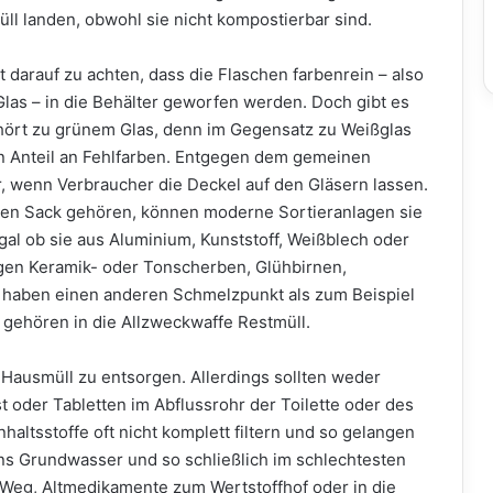
üll landen, obwohl sie nicht kompostierbar sind.
t darauf zu achten, dass die Flaschen farbenrein – also
as – in die Behälter geworfen werden. Doch gibt es
ehört zu grünem Glas, denn im Gegensatz zu Weißglas
n Anteil an Fehlfarben. Entgegen dem gemeinen
r, wenn Verbraucher die Deckel auf den Gläsern lassen.
ben Sack gehören, können moderne Sortieranlagen sie
gal ob sie aus Aluminium, Kunststoff, Weißblech oder
egen Keramik- oder Tonscherben, Glühbirnen,
ie haben einen anderen Schmelzpunkt als zum Beispiel
gehören in die Allzweckwaffe Restmüll.
 Hausmüll zu entsorgen. Allerdings sollten weder
 oder Tabletten im Abflussrohr der Toilette oder des
altsstoffe oft nicht komplett filtern und so gelangen
ns Grundwasser und so schließlich im schlechtesten
e Weg, Altmedikamente zum Wertstoffhof oder in die