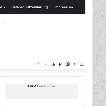
ce
Datenschutzerklärung
Impressum
ting
RSS
Mastodon
Anmelden
Zufälliger Artike
Sidebar
ARKM Eventpromo: