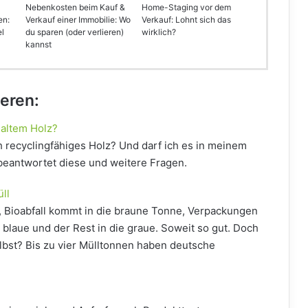
Nebenkosten beim Kauf &
Home-Staging vor dem
en:
Verkauf einer Immobilie: Wo
Verkauf: Lohnt sich das
el
du sparen (oder verlieren)
wirklich?
kannst
ieren:
 altem Holz?
 recyclingfähiges Holz? Und darf ich es in meinem
 beantwortet diese und weitere Fragen.
ll
, Bioabfall kommt in die braune Tonne, Verpackungen
ie blaue und der Rest in die graue. Soweit so gut. Doch
bst? Bis zu vier Mülltonnen haben deutsche