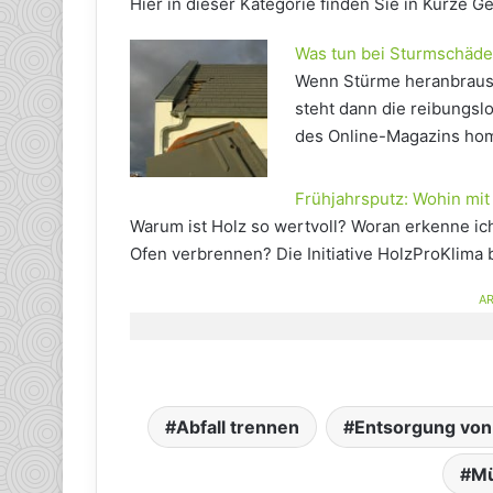
Hier in dieser Kategorie finden Sie in Kürze 
Was tun bei Sturmschäd
Wenn Stürme heranbrause
steht dann die reibungs
des Online-Magazins hom
Frühjahrsputz: Wohin mit
Warum ist Holz so wertvoll? Woran erkenne ich
Ofen verbrennen? Die Initiative HolzProKlima
AR
Abfall trennen
Entsorgung von 
Mü