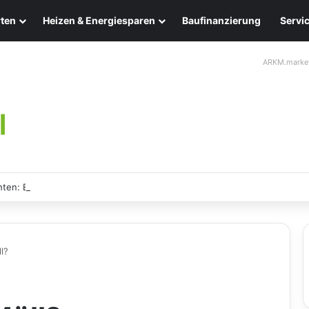
ten
Heizen & Energiesparen
Baufinanzierung
Servi
ARKM.marke
ten: Eleganz und Nachhaltigkeit für Ihr Zuhause
l?