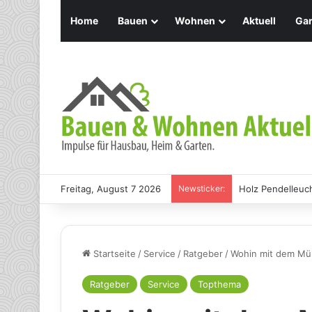
Home
Bauen
Wohnen
Aktuell
Gar
Freitag, August 7 2026
Newsticker:
Holz Pendelleuch
Startseite
/
Service
/
Ratgeber
/
Wohin mit dem Mül
Ratgeber
Service
Topthema