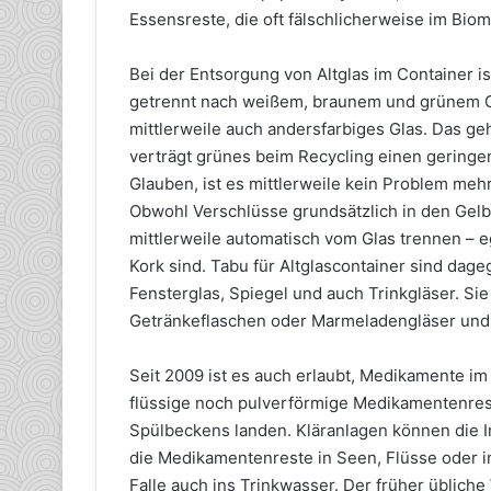
Essensreste, die oft fälschlicherweise im Biom
Bei der Entsorgung von Altglas im Container is
getrennt nach weißem, braunem und grünem Gl
mittlerweile auch andersfarbiges Glas. Das g
verträgt grünes beim Recycling einen geringe
Glauben, ist es mittlerweile kein Problem meh
Obwohl Verschlüsse grundsätzlich in den Gel
mittlerweile automatisch vom Glas trennen – e
Kork sind. Tabu für Altglascontainer sind dag
Fensterglas, Spiegel und auch Trinkgläser. S
Getränkeflaschen oder Marmeladengläser und 
Seit 2009 ist es auch erlaubt, Medikamente im
flüssige noch pulverförmige Medikamentenrest
Spülbeckens landen. Kläranlagen können die Inh
die Medikamentenreste in Seen, Flüsse oder i
Falle auch ins Trinkwasser. Der früher üblich