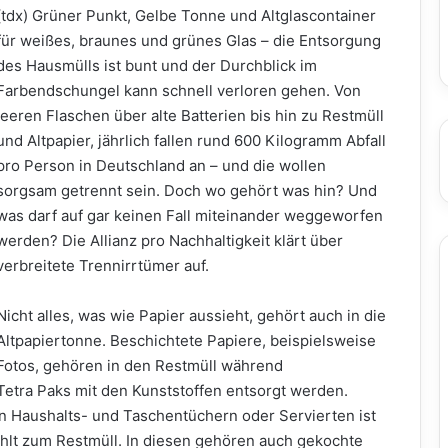
(tdx) Grüner Punkt, Gelbe Tonne und Altglascontainer
für weißes, braunes und grünes Glas – die Entsorgung
des Hausmülls ist bunt und der Durchblick im
Farbendschungel kann schnell verloren gehen. Von
leeren Flaschen über alte Batterien bis hin zu Restmüll
und Altpapier, jährlich fallen rund 600 Kilogramm Abfall
pro Person in Deutschland an – und die wollen
sorgsam getrennt sein. Doch wo gehört was hin? Und
was darf auf gar keinen Fall miteinander weggeworfen
werden? Die Allianz pro Nachhaltigkeit klärt über
verbreitete Trennirrtümer auf.
Nicht alles, was wie Papier aussieht, gehört auch in die
Altpapiertonne. Beschichtete Papiere, beispielsweise
Fotos, gehören in den Restmüll während
Tetra Paks mit den Kunststoffen entsorgt werden.
n Haushalts- und Taschentüchern oder Servierten ist
zählt zum Restmüll. In diesen gehören auch gekochte