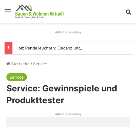
Menü
S
ARKM.marketing
Holz Pendelleuchten: Eleganz und Nachhaltigkeit für Ihr Zuhause
Startseite
/
Service
Service
Service: Gewinnspiele und
Produkttester
ARKM.marketing