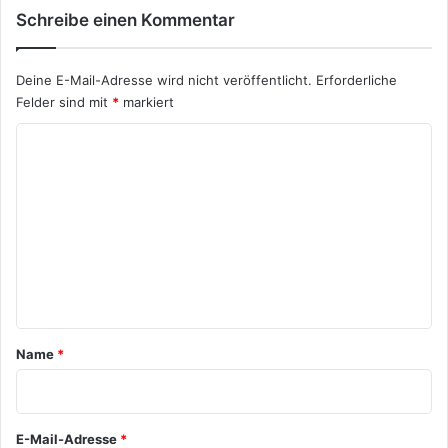
Schreibe einen Kommentar
Deine E-Mail-Adresse wird nicht veröffentlicht.
Erforderliche
Felder sind mit
*
markiert
K
o
m
m
e
n
t
a
Name
*
r
*
E-Mail-Adresse
*