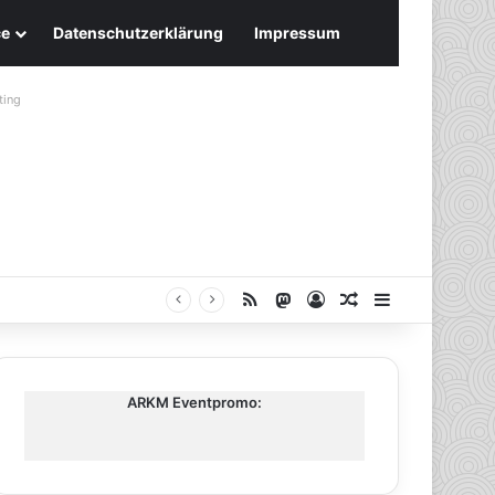
ce
Datenschutzerklärung
Impressum
ting
RSS
Mastodon
Anmelden
Zufälliger Artike
Sidebar
ARKM Eventpromo: