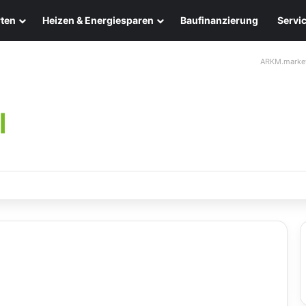
ten
Heizen & Energiesparen
Baufinanzierung
Servi
ARKM.marke
chten: Eleganz und Nachhaltigkeit für Ihr Zuhause