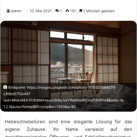
admin
10. Mai 2021
1
151
2 Minuten gelesen
Bildquelle: https://images.unsplash.com/photo-1610333684078-
c89bd57f2e46?
ixid=MnwxMjA3fDB8MHxwaG90by1wYWdlfHx8fGVufDB8fHx8&ixlib=rb-
1.2.1&auto=format&fit=crop&w=1350&q=80
Hebeschiebetüren sind eine elegante Lösung für das
eigene Zuhause. Ihr Name verweist auf den
zweidimensionalen Öffnungs- und Schließmechanismus.