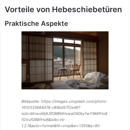
Vorteile von Hebeschiebetüren
Praktische Aspekte
Bildquelle: https://images.unsplash.com/photo-
1610333684078-c89bd57f2e46?
ixid=MnwxMjA3fDB8MHxwaG90by1wYWdlfHx8
fGVufDB8fHx8&ixlib=rb-
1.2.1&auto=format&fit=crop&w=1350&q=80