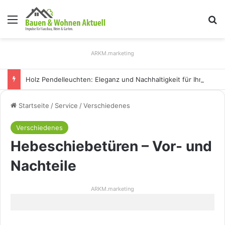
Menü
S
ARKM.marketing
Holz Pendelleuchten: Eleganz und Nachhaltigkeit für Ihr Zuhause
Startseite
/
Service
/
Verschiedenes
Verschiedenes
Hebeschiebetüren – Vor- und
Nachteile
ARKM.marketing