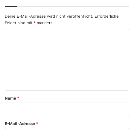
Deine E-Mail-Adresse wird nicht veröffentlicht.
Erforderliche
Felder sind mit
*
markiert
K
o
m
m
e
n
t
a
Name
*
r
*
E-Mail-Adresse
*