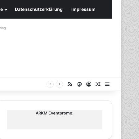
ce
Datenschutzerklärung
Impressum
ting
RSS
Mastodon
Anmelden
Zufälliger Artike
Sidebar
ARKM Eventpromo: