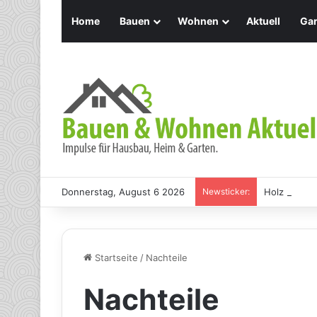
Home
Bauen
Wohnen
Aktuell
Gar
Donnerstag, August 6 2026
Newsticker:
Holz Pendel
Startseite
/
Nachteile
Nachteile