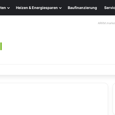
ten
Heizen & Energiesparen
Baufinanzierung
Servi
ARKM.marke
leuchten: Eleganz und Nachhaltigkeit für Ihr Zuhause