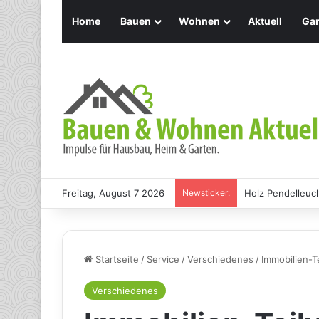
Home
Bauen
Wohnen
Aktuell
Gar
Freitag, August 7 2026
Newsticker:
Holz Pendelleuch
Startseite
/
Service
/
Verschiedenes
/
Immobilien-Te
Verschiedenes