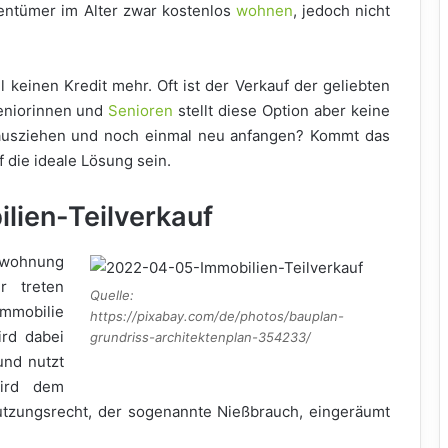
entümer im Alter zwar kostenlos
wohnen
, jedoch nicht
l keinen Kredit mehr. Oft ist der Verkauf der geliebten
Seniorinnen und
Senioren
stellt diese Option aber keine
 ausziehen und noch einmal neu anfangen? Kommt das
f die ideale Lösung sein.
ilien-Teilverkauf
wohnung
r treten
Quelle:
Immobilie
https://pixabay.com/de/photos/bauplan-
ird dabei
grundriss-architektenplan-354233/
und nutzt
wird dem
utzungsrecht, der sogenannte Nießbrauch, eingeräumt