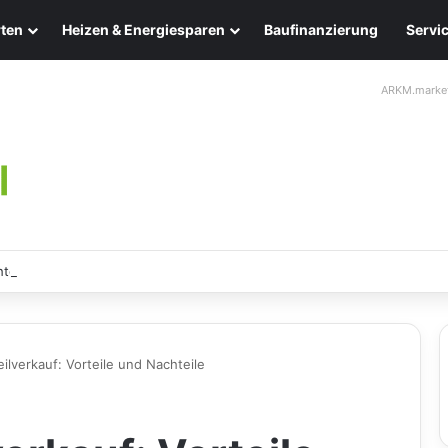
ten
Heizen & Energiesparen
Baufinanzierung
Servi
ARKM.marke
ten: Eleganz und Nachhaltigkeit für Ihr Zuhause
ilverkauf: Vorteile und Nachteile