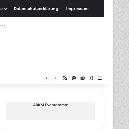
ce
Datenschutzerklärung
Impressum
ting
RSS
Mastodon
Anmelden
Zufälliger Artike
Sidebar
ARKM Eventpromo: