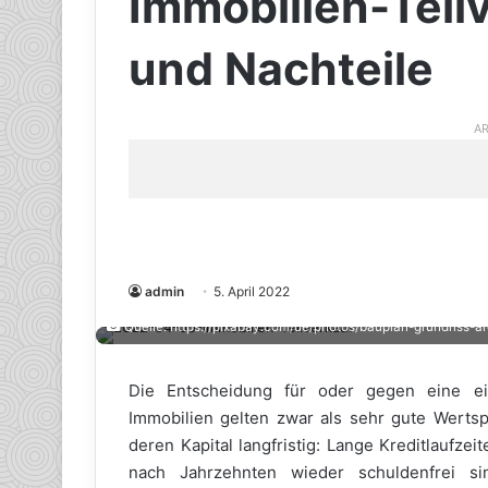
Immobilien-Teilv
und Nachteile
AR
admin
5. April 2022
Quelle: https://pixabay.com/de/photos/bauplan-grundriss-a
Die Entscheidung für oder gegen eine eig
Immobilien gelten zwar als sehr gute Wertsp
deren Kapital langfristig: Lange Kreditlaufzei
nach Jahrzehnten wieder schuldenfrei s