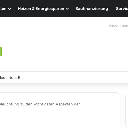
ten
Heizen & Energiesparen
Baufinanzierung
Servi
ARKM.marke
leuchten: Eleganz und Nachhaltigkeit für Ihr Zuhause
eleuchtung zu den wichtigsten Aspekten der