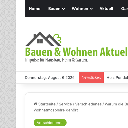
Home
Bauen
Wohnen
Aktuell
Gar
Donnerstag, August 6 2026
Newsticker:
Holz Pendel
Startseite
/
Service
/
Verschiedenes
/
Warum die B
Wohnatmosphäre gehört
Verschiedenes