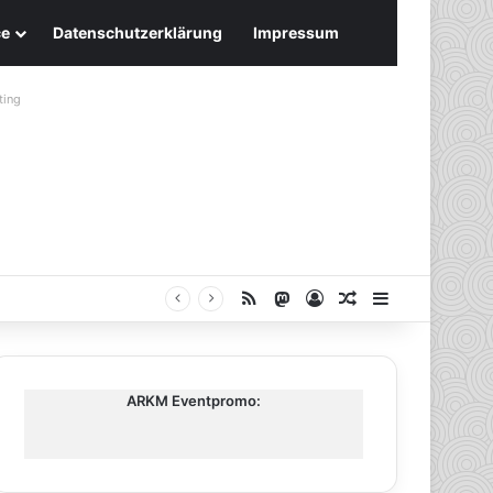
ce
Datenschutzerklärung
Impressum
ting
RSS
Mastodon
Anmelden
Zufälliger Artike
Sidebar
ARKM Eventpromo: