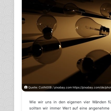
Quelle: ColiN00B / pixabay.com https://pixabay.com/de/
Wie wir uns in den eigenen vier Wänden füh
sollten wir immer Wert auf eine angenehme