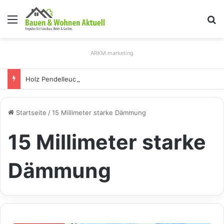
Menü
S
ARKM.marketing
Holz Pendelleuchten: Eleganz und Nachhaltigkeit für Ihr Zuhause
Startseite
/
15 Millimeter starke Dämmung
15 Millimeter starke
Dämmung