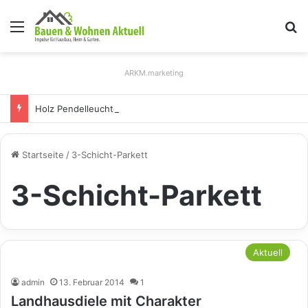
Menü
S
ARKM.marketing
Holz Pendelleuchten: Eleganz und Nachhaltigkeit für Ihr Zuhause
Startseite
/
3-Schicht-Parkett
3-Schicht-Parkett
Aktuell
admin
13. Februar 2014
1
Landhausdiele mit Charakter