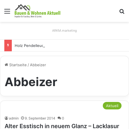
Menü
S
ARKM.marketing
Holz Pendelleuchten: Eleganz und Nachhaltigkeit für Ihr Zuhause
Startseite
/
Abbeizer
Abbeizer
Aktuell
admin
9. September 2014
0
Alter Esstisch in neuem Glanz – Lacklasur