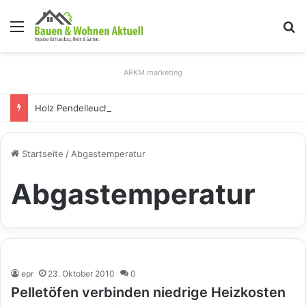
Menü
S
ARKM.marketing
Holz Pendelleuchten: Eleganz und Nachhaltigkeit für Ihr Zuhause
Startseite
/
Abgastemperatur
Abgastemperatur
epr
23. Oktober 2010
0
Pelletöfen verbinden niedrige Heizkosten