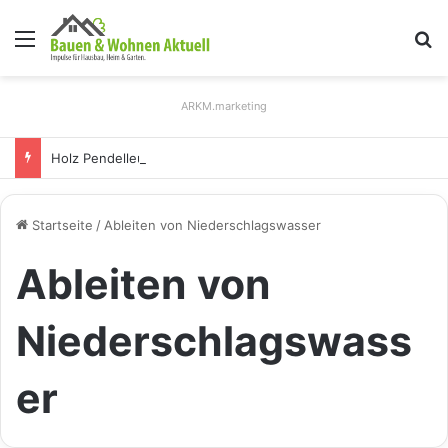
Menü
S
ARKM.marketing
Holz Pendelleuchten: Eleganz und Nachhaltigkeit für Ihr Zuhause
Startseite
/
Ableiten von Niederschlagswasser
Ableiten von
Niederschlagswass
er