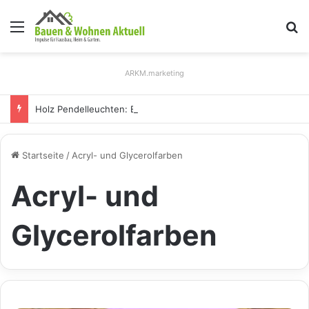
Menü
S
ARKM.marketing
Holz Pendelleuchten: Eleganz und Nachhaltigkeit für Ihr Zuhause
Startseite
/
Acryl- und Glycerolfarben
Acryl- und
Glycerolfarben