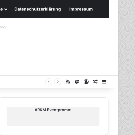
ce
Datenschutzerklärung
Impressum
ting
RSS
Mastodon
Anmelden
Zufälliger Artike
Sidebar
ARKM Eventpromo: