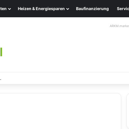
ten
Heizen & Energiesparen
Baufinanzierung
Servi
ARKM.marke
leuchten: Eleganz und Nachhaltigkeit für Ihr Zuhause