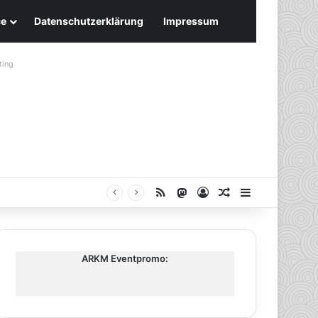
ce
Datenschutzerklärung
Impressum
ting
RSS
Mastodon
Anmelden
Zufälliger Artike
Sidebar
ARKM Eventpromo: