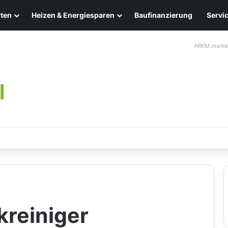
ten
Heizen & Energiesparen
Baufinanzierung
Servi
ARKM.marke
ten: Eleganz und Nachhaltigkeit für Ihr Zuhause
reiniger