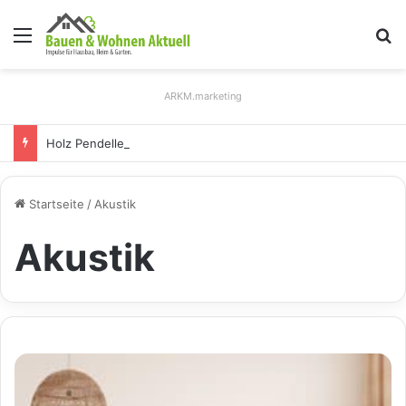
Menü
S
ARKM.marketing
Holz Pendelleuchten: Eleganz und Nachhaltigkeit für Ihr Zuhause
Startseite
/
Akustik
Akustik