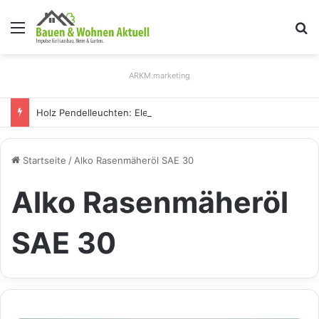
Menü
S
ARKM.marketing
Holz Pendelleuchten: Eleganz und Nachhaltigkeit für Ihr Zuhause
Startseite
/
Alko Rasenmäheröl SAE 30
Alko Rasenmäheröl
SAE 30