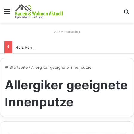
Menü
S
ARKM.marketing
Holz Pendelleuchten: Eleganz und Nachhaltigkeit für Ihr Zuhause
Startseite
/
Allergiker geeignete Innenputze
Allergiker geeignete
Innenputze