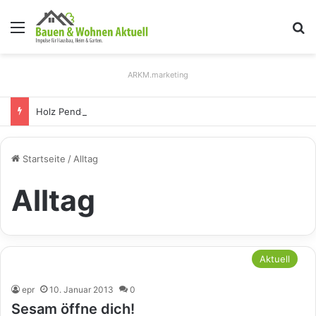
Menü
S
ARKM.marketing
Holz Pendelleuchten: Eleganz und Nachhaltigkeit für Ihr Zuhause
Startseite
/
Alltag
Alltag
Aktuell
epr
10. Januar 2013
0
Sesam öffne dich!