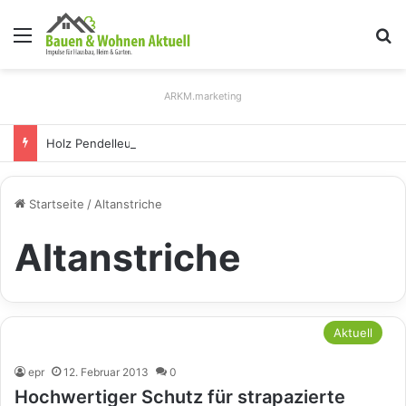
Menü
S
ARKM.marketing
Holz Pendelleuchten: Eleganz und Nachhaltigkeit für Ihr Zuhause
Startseite
/
Altanstriche
Altanstriche
Aktuell
epr
12. Februar 2013
0
Hochwertiger Schutz für strapazierte