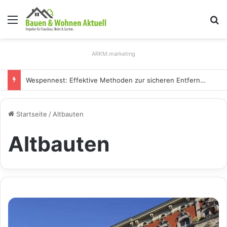
Menü
S
ARKM.marketing
Wespennest: Effektive Methoden zur sicheren Entfernung
Startseite
/
Altbauten
Altbauten