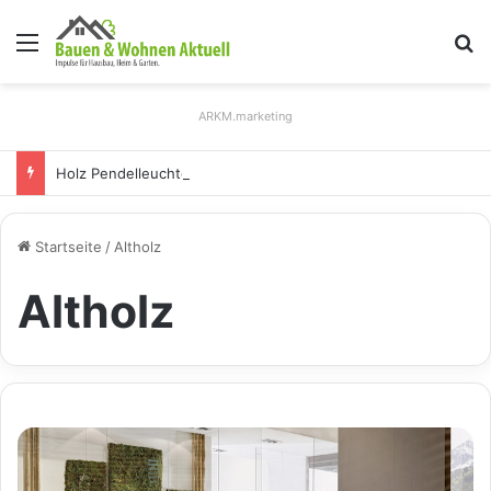
Menü
S
ARKM.marketing
Holz Pendelleuchten: Eleganz und Nachhaltigkeit für Ihr Zuhause
Startseite
/
Altholz
Altholz