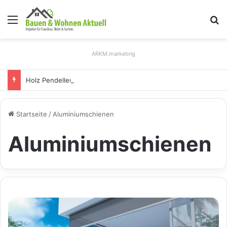
Menü
S
ARKM.marketing
Holz Pendelleuchten: Eleganz und Nachhaltigkeit für Ihr Zuhause
Startseite
/
Aluminiumschienen
Aluminiumschienen