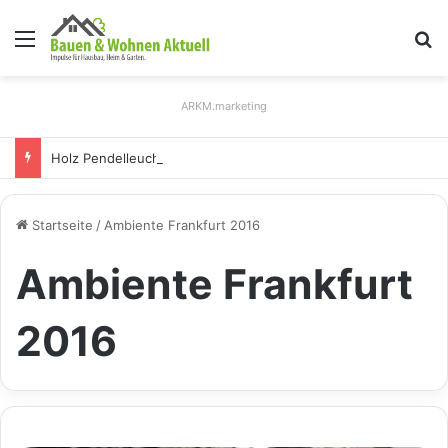
Menü
S
ARKM.marketing
Holz Pendelleuchten: Eleganz und Nachhaltigkeit für Ihr Zuhause
Startseite
/
Ambiente Frankfurt 2016
Ambiente Frankfurt
2016