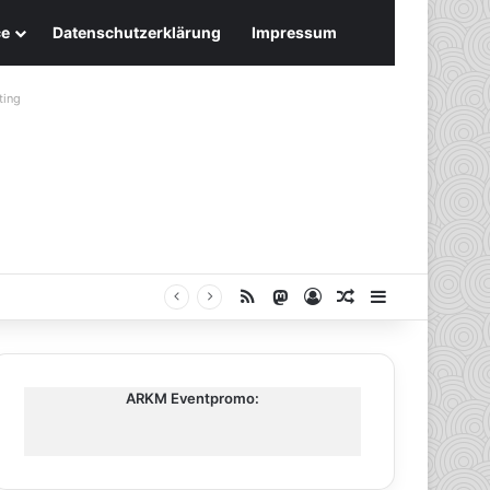
ce
Datenschutzerklärung
Impressum
ting
RSS
Mastodon
Anmelden
Zufälliger Artike
Sidebar
ARKM Eventpromo: