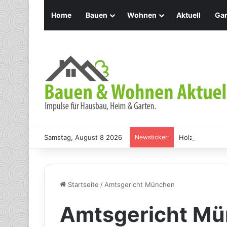
Home
Bauen
Wohnen
Aktuell
Gar
Samstag, August 8 2026
Newsticker:
Holz Pendelleu
Startseite
/
Amtsgericht München
Amtsgericht M