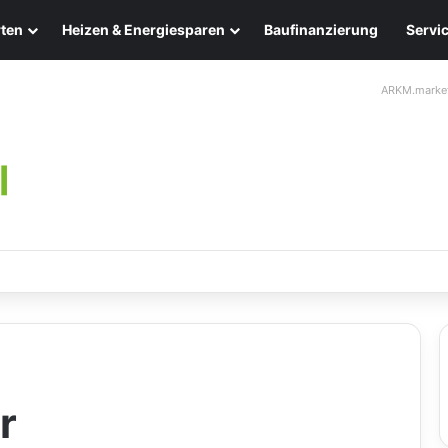
ten
Heizen & Energiesparen
Baufinanzierung
Servi
ARKM.marke
chten: Eleganz und Nachhaltigkeit für Ihr Zuhause
r