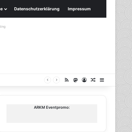
ce
Datenschutzerklärung
Impressum
ting
RSS
Mastodon
Anmelden
Zufälliger Artike
Sidebar
ARKM Eventpromo: