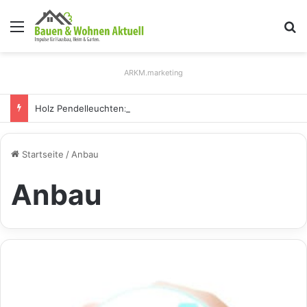
Menü
S
ARKM.marketing
Holz Pendelleuchten: Eleganz und Nachhaltigkeit für Ihr Zuhause
Startseite
/
Anbau
Anbau