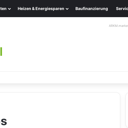
ten
Heizen & Energiesparen
Baufinanzierung
Servi
ARKM.marke
ten: Eleganz und Nachhaltigkeit für Ihr Zuhause
os