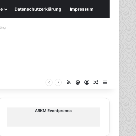
ce
Datenschutzerklärung
Impressum
ting
RSS
Mastodon
Anmelden
Zufälliger Artike
Sidebar
ARKM Eventpromo: