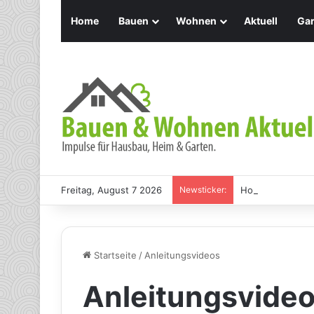
Home
Bauen
Wohnen
Aktuell
Gar
Freitag, August 7 2026
Newsticker:
Holz Pendelleuch
Startseite
/
Anleitungsvideos
Anleitungsvide