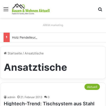
Menü
S
ARKM.marketing
Holz Pendelleuchten: Eleganz und Nachhaltigkeit für Ihr Zuhause
Startseite
/
Ansatztische
Ansatztische
Aktuell
admin
21. Februar 2013
0
Hightech-Trend: Tischsystem aus Stahl