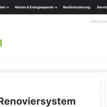
ten
Heizen & Energiesparen
Baufinanzierung
Servi
ARKM.marke
leuchten: Eleganz und Nachhaltigkeit für Ihr Zuhause
Renoviersystem