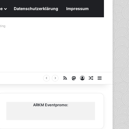
ce
Datenschutzerklärung
Impressum
ting
RSS
Mastodon
Anmelden
Zufälliger Artike
Sidebar
ARKM Eventpromo: