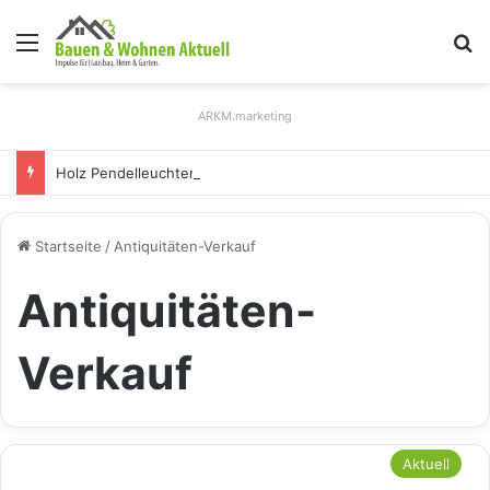
Menü
S
ARKM.marketing
Holz Pendelleuchten: Eleganz und Nachhaltigkeit für Ihr Zuhause
Startseite
/
Antiquitäten-Verkauf
Antiquitäten-
Verkauf
Aktuell