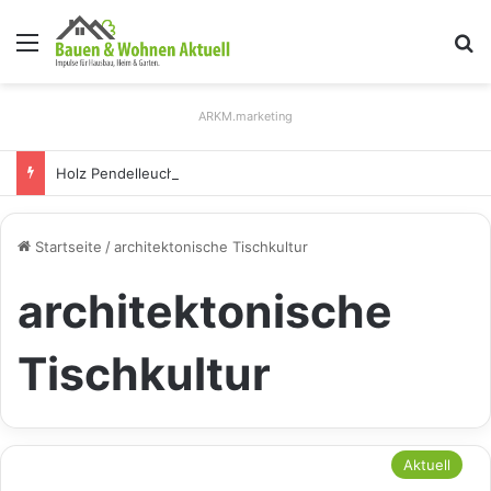
Menü
S
ARKM.marketing
Holz Pendelleuchten: Eleganz und Nachhaltigkeit für Ihr Zuhause
Startseite
/
architektonische Tischkultur
architektonische
Tischkultur
Aktuell