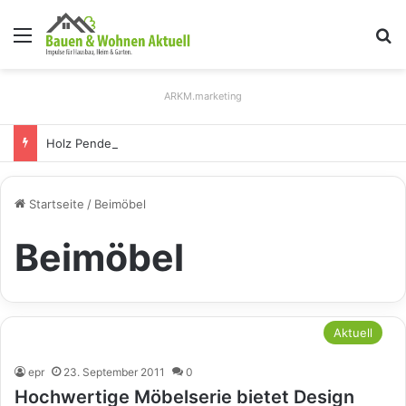
Menü
S
ARKM.marketing
Holz Pendelleuchten: Eleganz und Nachhaltigkeit für Ihr Zuhause
Startseite
/
Beimöbel
Beimöbel
Aktuell
epr
23. September 2011
0
Hochwertige Möbelserie bietet Design