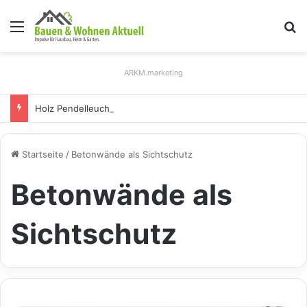
Menü
S
ARKM.marketing
Holz Pendelleuchten: Eleganz und Nachhaltigkeit für Ihr Zuhause
Startseite
/
Betonwände als Sichtschutz
Betonwände als
Sichtschutz