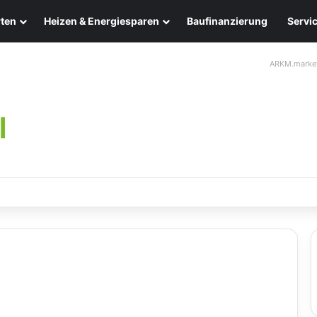
ten
Heizen & Energiesparen
Baufinanzierung
Servi
ARKM.marke
chten: Eleganz und Nachhaltigkeit für Ihr Zuhause