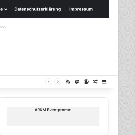
ce
Datenschutzerklärung
Impressum
ting
RSS
Mastodon
Anmelden
Zufälliger Artike
Sidebar
ARKM Eventpromo: